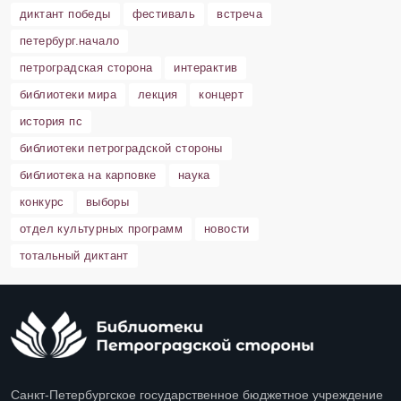
диктант победы
фестиваль
встреча
петербург.начало
петроградская сторона
интерактив
библиотеки мира
лекция
концерт
история пс
библиотеки петроградской стороны
библиотека на карповке
наука
конкурс
выборы
отдел культурных программ
новости
тотальный диктант
Санкт-Петербургское государственное бюджетное учреждение