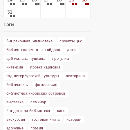
31
Тэги
3-я районная библиотека
проекты цбс
библиотека им. а. п. гайдара
дети
црб им. а.с. пушкина
прогулка
интенсив
проект карповка
год петербургской культуры
викторина
библионочь
фотосессия
библиотека кировских островов
выставка
семинар
2-я детская библиотека
кино
экскурсия
гостевая книга
история
здоровье
поэзия