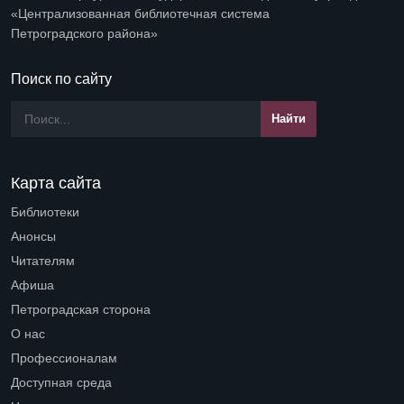
«Централизованная библиотечная система
Петроградского района»
Поиск по сайту
Карта сайта
Библиотеки
Open submenu (Библиотеки)
Анонсы
Читателям
Open submenu (Читателям)
Афиша
Петроградская сторона
Open submenu (Петроградская сторона)
О нас
Open submenu (О нас)
Профессионалам
Open submenu (Профессионалам)
Доступная среда
Open submenu (Доступная среда)