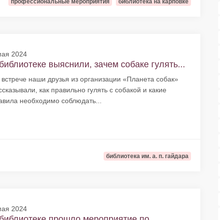
профессиональные мероприятия
библиотека на карповке
мая 2024
библиотеке выяснили, зачем собаке гулять...
 встрече наши друзья из организации «Планета собак»
ссказывали, как правильно гулять с собакой и какие
авила необходимо соблюдать...
библиотека им. а. п. гайдара
мая 2024
библиотеке прошло мероприятие по