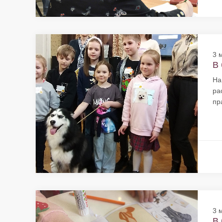
3 
В 
На
ра
пр
3 
В 