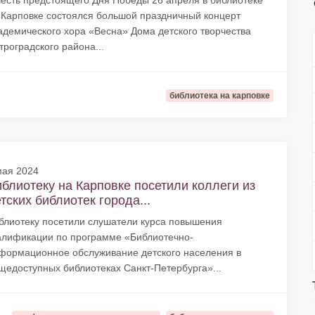
честь предстоящего Дня Победы 26 апреля в библиотеке
 Карповке состоялся большой праздничный концерт
адемического хора «Весна» Дома детского творчества
троградского района...
библиотека на карповке
мая 2024
блиотеку на Карповке посетили коллеги из
тских библиотек города...
блиотеку посетили слушатели курса повышения
алификации по программе «Библиотечно-
формационное обслуживание детского населения в
щедоступных библиотеках Санкт-Петербурга»...