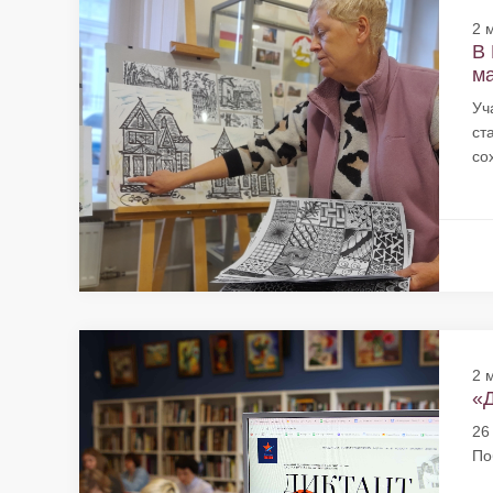
2 
В 
ма
Уч
ст
со
2 
«Д
26
По