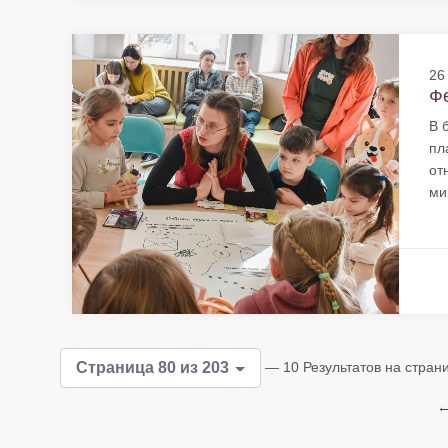
26
Фе
В 
пл
от
ми
— 10 Результатов на стран
Страница 80 из 203
←