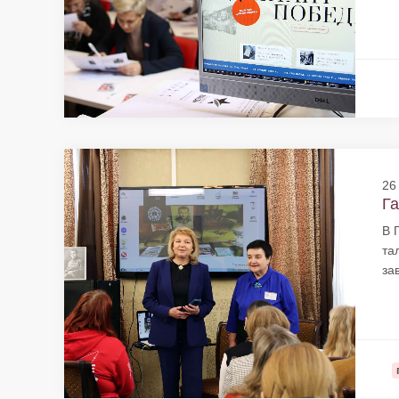
26
Га
В 
та
за