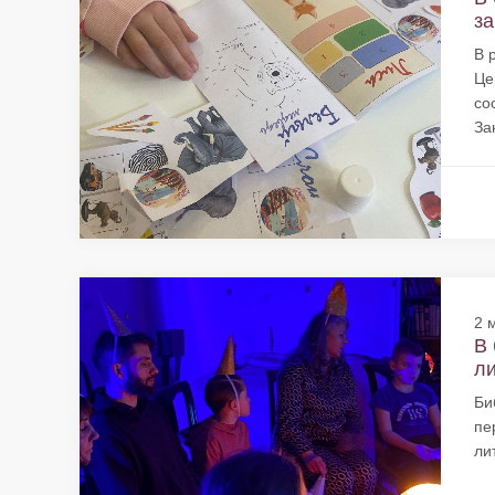
за
В 
Це
со
За
2 
В 
ли
Би
пе
ли