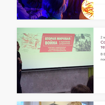
2 
Со
те
В 
по