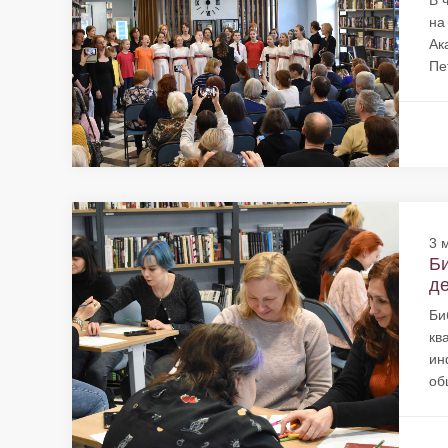
В 
на
Ак
Пе
3 
Би
де
Би
кв
ин
об