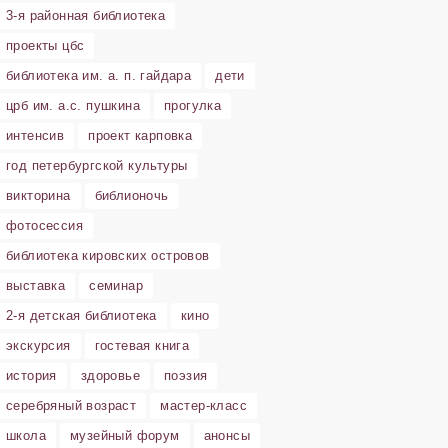
3-я районная библиотека
проекты цбс
библиотека им. а. п. гайдара
дети
црб им. а.с. пушкина
прогулка
интенсив
проект карповка
год петербургской культуры
викторина
библионочь
фотосессия
библиотека кировских островов
выставка
семинар
2-я детская библиотека
кино
экскурсия
гостевая книга
история
здоровье
поэзия
серебряный возраст
мастер-класс
школа
музейный форум
анонсы