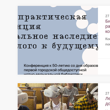
27
Би
ра
ко
Ко
по
27
Ле
до