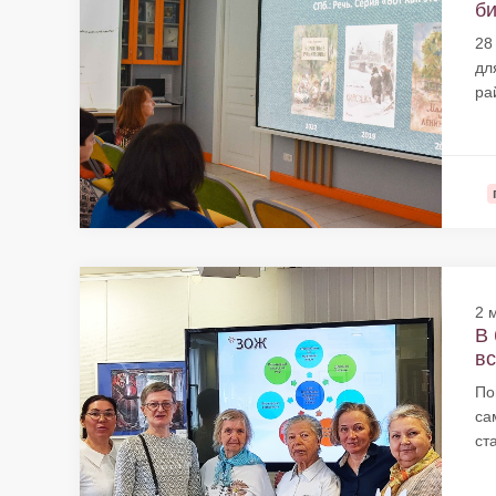
би
28
дл
ра
2 
В 
вс
По
са
ст