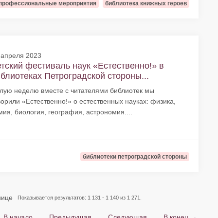
профессиональные мероприятия
библиотека книжных героев
 апреля 2023
тский фестиваль наук «Естественно!» в
блиотеках Петроградской стороны...
лую неделю вместе с читателями библиотек мы
ворили «Естественно!» о естественных науках: физика,
мия, биология, география, астрономия....
библиотеки петроградской стороны
нице
Показывается результатов: 1 131 - 1 140 из 1 271.
 В начало
Предыдущая
Следующая
В конец →