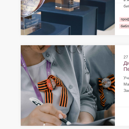
би
проф
библ
27
Ди
Пе
Уч
Ма
За