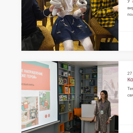
У 
ви
по
27
Ко
Те
св