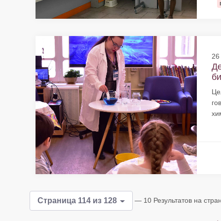
26
Де
би
Це
го
хи
— 10 Результатов на стра
Страница 114 из 128
←