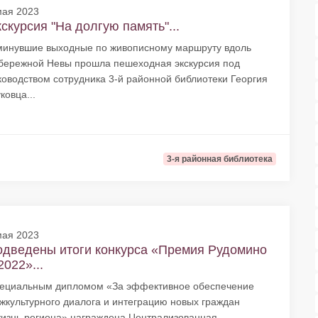
мая 2023
скурсия "На долгую память"...
минувшие выходные по живописному маршруту вдоль
бережной Невы прошла пешеходная экскурсия под
ководством сотрудника 3-й районной библиотеки Георгия
ковца...
3-я районная библиотека
мая 2023
дведены итоги конкурса «Премия Рудомино
2022»...
ециальным дипломом «За эффективное обеспечение
жкультурного диалога и интеграцию новых граждан
жизнь региона» награждена Централизованная