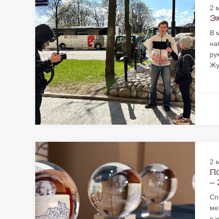
2 
Эк
В 
на
ру
Жу
2 
По
– 
Сп
ме
в 