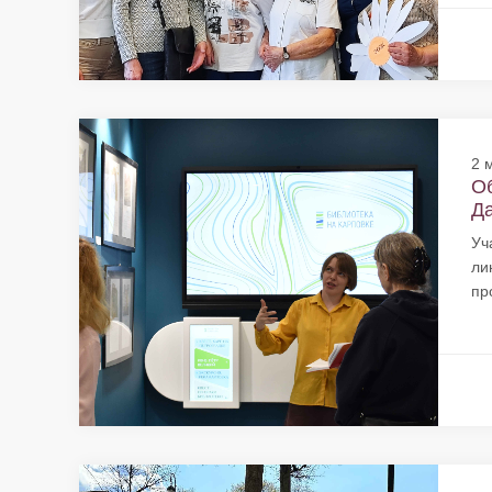
2 
Об
Да
Уч
ли
пр