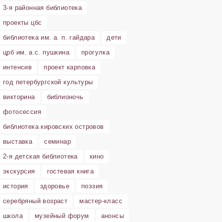
3-я районная библиотека
проекты цбс
библиотека им. а. п. гайдара
дети
црб им. а.с. пушкина
прогулка
интенсив
проект карповка
год петербургской культуры
викторина
библионочь
фотосессия
библиотека кировских островов
выставка
семинар
2-я детская библиотека
кино
экскурсия
гостевая книга
история
здоровье
поэзия
серебряный возраст
мастер-класс
школа
музейный форум
анонсы