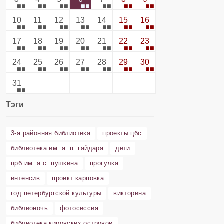
10
11
12
13
14
15
16
17
18
19
20
21
22
23
24
25
26
27
28
29
30
31
Тэги
3-я районная библиотека
проекты цбс
библиотека им. а. п. гайдара
дети
црб им. а.с. пушкина
прогулка
интенсив
проект карповка
год петербургской культуры
викторина
библионочь
фотосессия
библиотека кировских островов