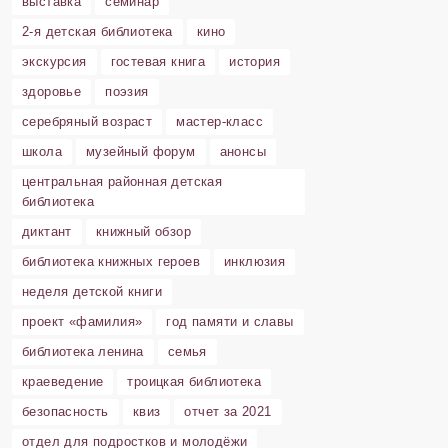
выставка
семинар
2-я детская библиотека
кино
экскурсия
гостевая книга
история
здоровье
поэзия
серебряный возраст
мастер-класс
школа
музейный форум
анонсы
центральная районная детская
библиотека
диктант
книжный обзор
библиотека книжных героев
инклюзия
неделя детской книги
проект «фамилия»
год памяти и славы
библиотека ленина
семья
краеведение
троицкая библиотека
безопасность
квиз
отчет за 2021
отдел для подростков и молодёжи