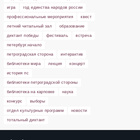
игра
год единства народов россии
профессиональные мероприятия
квест
летний читальный зал
образование
диктант победы
фестиваль
встреча
петербург.начало
петроградская сторона
интерактив
библиотеки мира
лекция
концерт
история пс
библиотеки петроградской стороны
библиотека на карповке
наука
конкурс
выборы
отдел культурных программ
новости
тотальный диктант