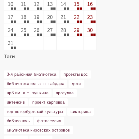
10
11
12
13
14
15
16
17
18
19
20
21
22
23
24
25
26
27
28
29
30
31
Тэги
3-я районная библиотека
проекты цбс
библиотека им. а. п. гайдара
дети
црб им. а.с. пушкина
прогулка
интенсив
проект карповка
год петербургской культуры
викторина
библионочь
фотосессия
библиотека кировских островов