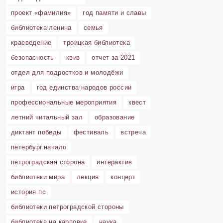
проект «фамилия»
год памяти и славы
библиотека ленина
семья
краеведение
троицкая библиотека
безопасность
квиз
отчет за 2021
отдел для подростков и молодёжи
игра
год единства народов россии
профессиональные мероприятия
квест
летний читальный зал
образование
диктант победы
фестиваль
встреча
петербург.начало
петроградская сторона
интерактив
библиотеки мира
лекция
концерт
история пс
библиотеки петроградской стороны
библиотека на карповке
наука