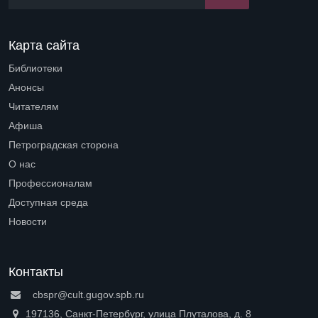
Карта сайта
Библиотеки
Open submenu (Библиотеки)
Анонсы
Читателям
Open submenu (Читателям)
Афиша
Петроградская сторона
Open submenu (Петроградская сторона)
О нас
Open submenu (О нас)
Профессионалам
Open submenu (Профессионалам)
Доступная среда
Open submenu (Доступная среда)
Новости
Контакты
cbspr@cult.gugov.spb.ru
197136, Санкт-Петербург, улица Плуталова, д. 8