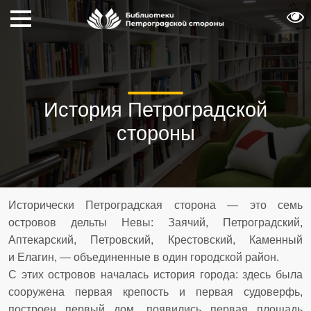
История Петроградской
стороны
Исторически Петроградская сторона — это семь
островов дельты Невы: Заячий, Петроградский,
Аптекарский, Петровский, Крестовский, Каменный
и Елагин, — объединенные в один городской район.
С этих островов началась история города: здесь была
сооружена первая крепость и первая судоверфь,
построен первый дом, появились первая площадь