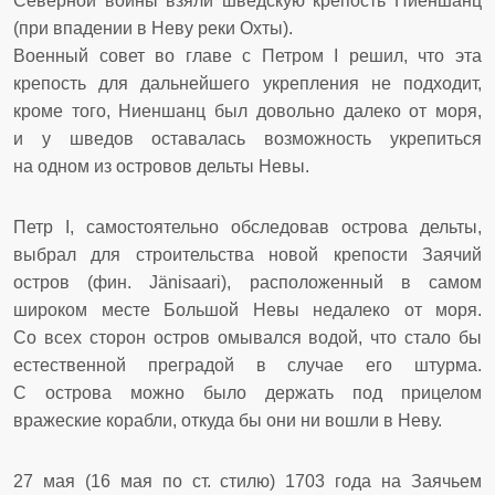
Северной войны взяли шведскую крепость Ниеншанц
(при впадении в Неву реки Охты).
Военный совет во главе с Петром I решил, что эта
крепость для дальнейшего укрепления не подходит,
кроме того, Ниеншанц был довольно далеко от моря,
и у шведов оставалась возможность укрепиться
на одном из островов дельты Невы.
Петр I, самостоятельно обследовав острова дельты,
выбрал для строительства новой крепости Заячий
остров (фин. Jänisaari), расположенный в самом
широком месте Большой Невы недалеко от моря.
Со всех сторон остров омывался водой, что стало бы
естественной преградой в случае его штурма.
С острова можно было держать под прицелом
вражеские корабли, откуда бы они ни вошли в Неву.
27 мая (16 мая по ст. стилю) 1703 года на Заячьем