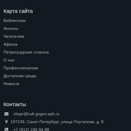
Карта сайта
Библиотеки
Open submenu (Библиотеки)
Анонсы
Читателям
Open submenu (Читателям)
Афиша
Петроградская сторона
Open submenu (Петроградская сторона)
О нас
Open submenu (О нас)
Профессионалам
Open submenu (Профессионалам)
Доступная среда
Open submenu (Доступная среда)
Новости
Контакты
cbspr@cult.gugov.spb.ru
197136, Санкт-Петербург, улица Плуталова, д. 8
+7 (812) 246 94 98