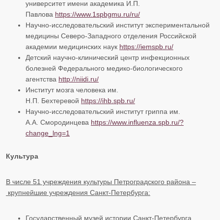
университет имени академика И.П.
Павлова
https://www.1spbgmu.ru/ru/
Научно-исследовательский институт экспериментальной
медицины Северо-Западного отделения Российской
академии медицинских наук
https://iemspb.ru/
Детский научно-клинический центр инфекционных
болезней Федерального медико-биологического
агентства
http://niidi.ru/
Институт мозга человека им.
Н.П. Бехтеревой
https://ihb.spb.ru/
Научно-исследовательский институт гриппа им.
А.А. Смородинцева
https://www.influenza.spb.ru/?
change_lng=1
Культура
В числе 51 у
чреждени
я
культуры
Петроградского района –
крупнейши
е учреждения
Санкт-Петербурга
:
Государственный музей истории Санкт-Петербурга