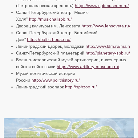
(Петропавловская крепость)
https://www.spbmuseum.ru/
Санкт-Петербургский театр "Мюзик-
Холл"
http://musichallspb.ru/
Дворец культуры им. Ленсовета
https://www.lensoveta.ru/
Санкт-Петербургский театр "Балтийский
Дом"
https://baltic-house.ru/
Ленинградский Дворец молодежи
http://www.ldm.ru/main
Санкт-Петербургский планетарий
http://planetary-spb.ru/
Военно-исторический музей артиллерии, инженерных
войск и войск связи
https://www.artillery-museum.ru/
Музей политической истории
России
http://www.polithistory.ru/
Ленинградский зоопарк
http://spbzoo.ru/