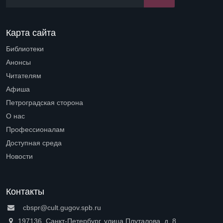
Карта сайта
Библиотеки
Open submenu (Библиотеки)
Анонсы
Читателям
Open submenu (Читателям)
Афиша
Петроградская сторона
Open submenu (Петроградская сторона)
О нас
Open submenu (О нас)
Профессионалам
Open submenu (Профессионалам)
Доступная среда
Open submenu (Доступная среда)
Новости
Контакты
cbspr@cult.gugov.spb.ru
197136, Санкт-Петербург, улица Плуталова, д. 8