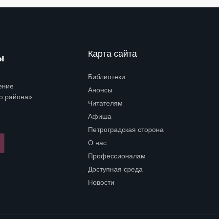
Карта сайта
Библиотеки
Open submenu (Библиотеки)
ение
Анонсы
о района»
Читателям
Open submenu (Читателям)
Афиша
Петроградская сторона
Open submenu (Петроградская сторона)
О нас
Open submenu (О нас)
Профессионалам
Open submenu (Профессионалам)
Доступная среда
Open submenu (Доступная среда)
Новости