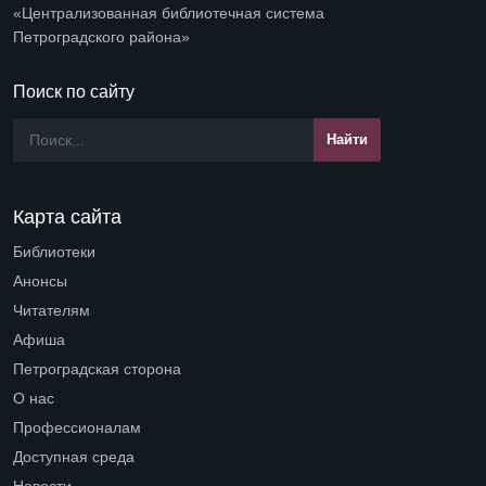
«Централизованная библиотечная система
Петроградского района»
Поиск по сайту
Карта сайта
Библиотеки
Open submenu (Библиотеки)
Анонсы
Читателям
Open submenu (Читателям)
Афиша
Петроградская сторона
Open submenu (Петроградская сторона)
О нас
Open submenu (О нас)
Профессионалам
Open submenu (Профессионалам)
Доступная среда
Open submenu (Доступная среда)