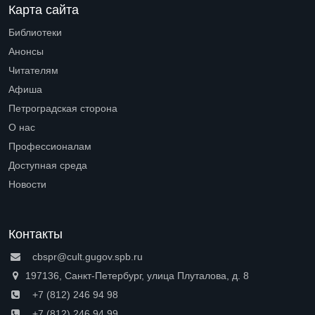
Карта сайта
Библиотеки
Open submenu (Библиотеки)
Анонсы
Читателям
Open submenu (Читателям)
Афиша
Петроградская сторона
Open submenu (Петроградская сторона)
О нас
Open submenu (О нас)
Профессионалам
Open submenu (Профессионалам)
Доступная среда
Open submenu (Доступная среда)
Новости
Контакты
cbspr@cult.gugov.spb.ru
197136, Санкт-Петербург, улица Плуталова, д. 8
+7 (812) 246 94 98
+7 (812) 246 94 99