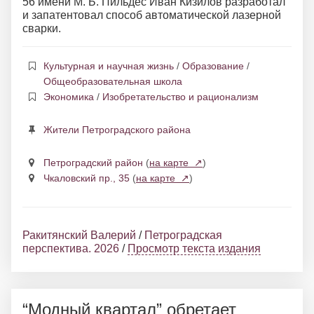
56 имени М. Б. Пильдес Иван Кизилов разработал
и запатентовал способ автоматической лазерной
сварки.
Культурная и научная жизнь
/
Образование
/
Общеобразовательная школа
Экономика
/
Изобретательство и рационализм
Жители Петроградского района
Петроградский район
(
на карте ↗
)
Чкаловский пр., 35
(
на карте ↗
)
Ракитянский Валерий
/
Петроградская
перспектива. 2026
/
Просмотр текста издания
“Модный квартал” обретает