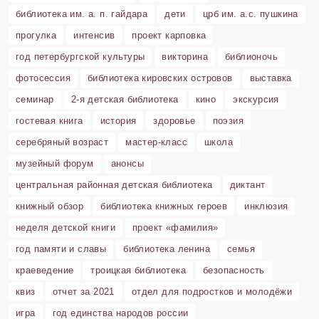
библиотека им. а. п. гайдара
дети
црб им. а.с. пушкина
прогулка
интенсив
проект карповка
год петербургской культуры
викторина
библионочь
фотосессия
библиотека кировских островов
выставка
семинар
2-я детская библиотека
кино
экскурсия
гостевая книга
история
здоровье
поэзия
серебряный возраст
мастер-класс
школа
музейный форум
анонсы
центральная районная детская библиотека
диктант
книжный обзор
библиотека книжных героев
инклюзия
неделя детской книги
проект «фамилия»
год памяти и славы
библиотека ленина
семья
краеведение
троицкая библиотека
безопасность
квиз
отчет за 2021
отдел для подростков и молодёжи
игра
год единства народов россии