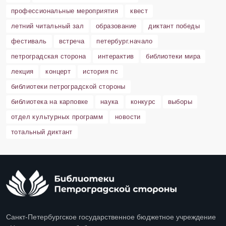
профессиональные мероприятия
квест
летний читальный зал
образование
диктант победы
фестиваль
встреча
петербург.начало
петроградская сторона
интерактив
библиотеки мира
лекция
концерт
история пс
библиотеки петроградской стороны
библиотека на карповке
наука
конкурс
выборы
отдел культурных программ
новости
тотальный диктант
Санкт-Петербургское государственное бюджетное учреждение