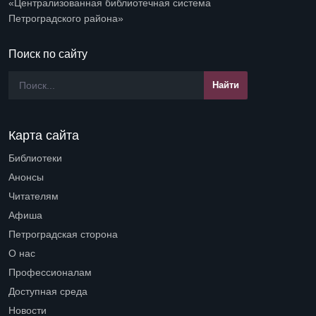
«Централизованная библиотечная система
Петроградского района»
Поиск по сайту
Карта сайта
Библиотеки
Open submenu (Библиотеки)
Анонсы
Читателям
Open submenu (Читателям)
Афиша
Петроградская сторона
Open submenu (Петроградская сторона)
О нас
Open submenu (О нас)
Профессионалам
Open submenu (Профессионалам)
Доступная среда
Open submenu (Доступная среда)
Новости