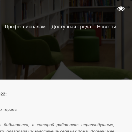
Профессионалам
Доступная среда
Новости
022:
х героев
ая библиотека, в которой работают неравнодушные,
и, благодаря им чувствуешь себя как дома. Добыли мне