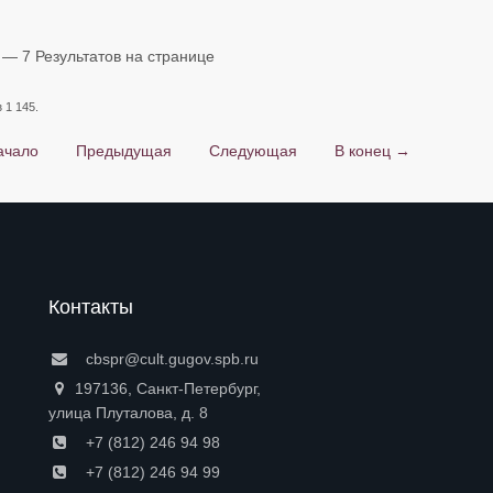
— 7 Результатов на странице
 1 145.
ачало
Предыдущая
Следующая
В конец →
Контакты
cbspr@cult.gugov.spb.ru
197136, Санкт-Петербург,
улица Плуталова, д. 8
+7 (812) 246 94 98
+7 (812) 246 94 99