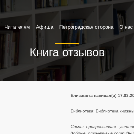
Читателям
Афиша
Петроградская сторона
О нас
Книга отзывов
Елизавета написал(а) 17.03.2
Библиотека: Библиотека книжны
Самая прогрессивная, уютн
добрые, отзывчивые сотрудник