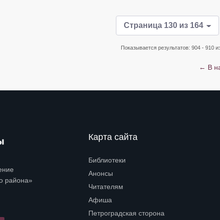
Страница 130 из 164
Показывается результатов: 904 - 910 из
← В н
Карта сайта
Библиотеки
Open submenu (Библиотеки)
ение
Анонсы
о района»
Читателям
Open submenu (Читателям)
Афиша
Петроградская сторона