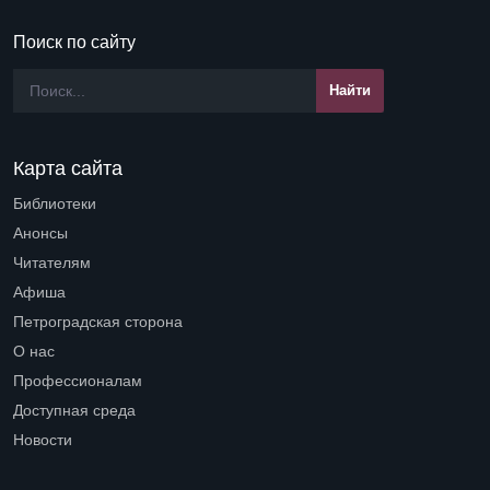
Поиск по сайту
Карта сайта
Библиотеки
Open submenu (Библиотеки)
Анонсы
Читателям
Open submenu (Читателям)
Афиша
Петроградская сторона
Open submenu (Петроградская сторона)
О нас
Open submenu (О нас)
Профессионалам
Open submenu (Профессионалам)
Доступная среда
Open submenu (Доступная среда)
Новости