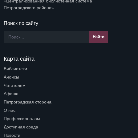
«Централизованная библиотечная система
Петроградского района»
Поиск по сайту
Карта сайта
Библиотеки
Open submenu (Библиотеки)
Анонсы
Читателям
Open submenu (Читателям)
Афиша
Петроградская сторона
Open submenu (Петроградская сторона)
О нас
Open submenu (О нас)
Профессионалам
Open submenu (Профессионалам)
Доступная среда
Open submenu (Доступная среда)
Новости