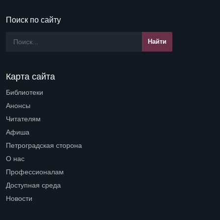
Поиск по сайту
Карта сайта
Библиотеки
Open submenu (Библиотеки)
Анонсы
Читателям
Open submenu (Читателям)
Афиша
Петроградская сторона
Open submenu (Петроградская сторона)
О нас
Open submenu (О нас)
Профессионалам
Open submenu (Профессионалам)
Доступная среда
Open submenu (Доступная среда)
Новости