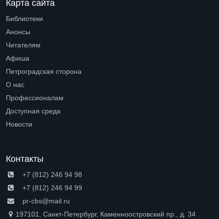
Карта сайта
Библиотеки
Open submenu (Библиотеки)
Анонсы
Читателям
Open submenu (Читателям)
Афиша
Петроградская сторона
Open submenu (Петроградская сторона)
О нас
Open submenu (О нас)
Профессионалам
Open submenu (Профессионалам)
Доступная среда
Open submenu (Доступная среда)
Новости
Контакты
+7 (812) 246 94 98
+7 (812) 246 94 99
pr-cbs@mail.ru
197101, Санкт-Петербург, Каменноостровский пр., д. 34