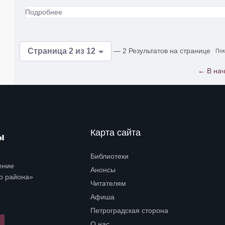
Подробнее
— 2 Результатов на странице
Страница 2 из 12
Пок
← В на
Карта сайта
Библиотеки
Open submenu (Библиотеки)
ение
Анонсы
о района»
Читателям
Open submenu (Читателям)
Афиша
Петроградская сторона
Open submenu (Петроградская сторона)
О нас