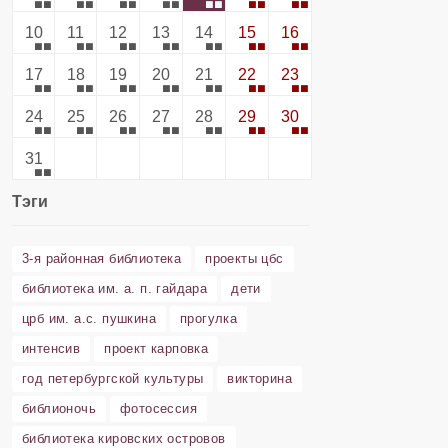
10
11
12
13
14
15
16
17
18
19
20
21
22
23
24
25
26
27
28
29
30
31
Тэги
3-я районная библиотека
проекты цбс
библиотека им. а. п. гайдара
дети
црб им. а.с. пушкина
прогулка
интенсив
проект карповка
год петербургской культуры
викторина
библионочь
фотосессия
библиотека кировских островов