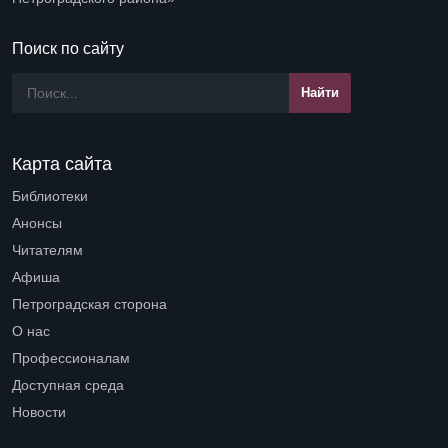
Поиск по сайту
Карта сайта
Библиотеки
Open submenu (Библиотеки)
Анонсы
Читателям
Open submenu (Читателям)
Афиша
Петроградская сторона
Open submenu (Петроградская сторона)
О нас
Open submenu (О нас)
Профессионалам
Open submenu (Профессионалам)
Доступная среда
Open submenu (Доступная среда)
Новости