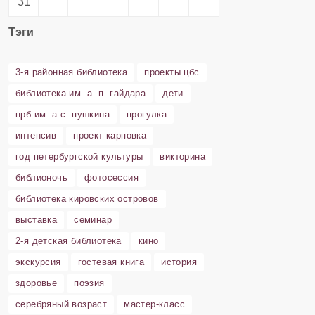
31
Тэги
3-я районная библиотека
проекты цбс
библиотека им. а. п. гайдара
дети
црб им. а.с. пушкина
прогулка
интенсив
проект карповка
год петербургской культуры
викторина
библионочь
фотосессия
библиотека кировских островов
выставка
семинар
2-я детская библиотека
кино
экскурсия
гостевая книга
история
здоровье
поэзия
серебряный возраст
мастер-класс