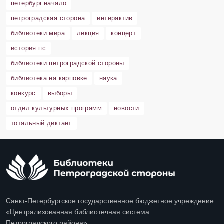
петербург.начало
петроградская сторона
интерактив
библиотеки мира
лекция
концерт
история пс
библиотеки петроградской стороны
библиотека на карповке
наука
конкурс
выборы
отдел культурных программ
новости
тотальный диктант
Санкт-Петербургское государственное бюджетное учреждение
«Централизованная библиотечная система
Петроградского района»