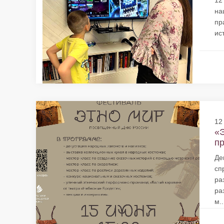
12
на
пр
ис
12
«
пр
Де
сп
ра
ра
м..