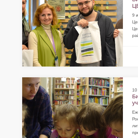
ЦБ
9 
Це
Це
ра
10
Би
уч
Еж
Ро
ли
пр