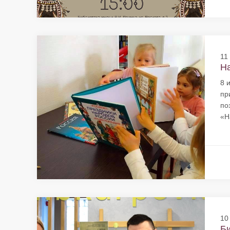
11
На
8 
пр
по
«Н
10
Би