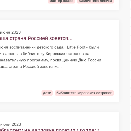
мастер-класс
библиотека ленина
 июня 2023
ша страна Россией зовется...
июня воспитанники детского сада «Little Foot» были
иглашены в библиотеку Кировских островов на
знавательную программу, посвященную Дню России
аша страна Россией зовется»....
дети
библиотека кировских островов
 июня 2023
блиотеку на Карповке посетили коллеги