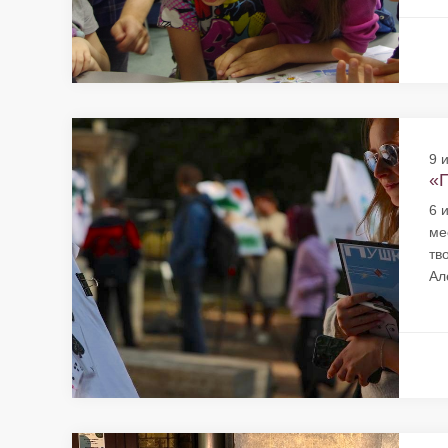
9 
«П
6 
ме
тв
Ал