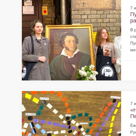
7 
Пу
ра
В 
ст
Пу
ме
7 
«Н
Пе
Еж
Ру