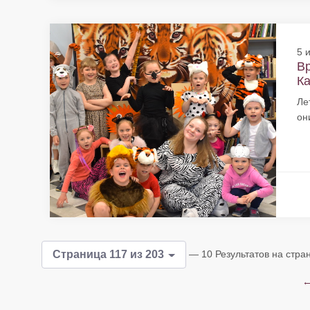
5 
Вр
Ка
Ле
он
— 10 Результатов на стра
Страница 117 из 203
←