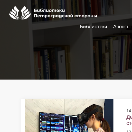
Библиотеки
Анонсы
Настройки доступности
14
Де
ст