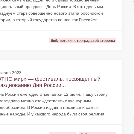
 июня самый молодой, но и самый торжественный
циональный праздник - День России. В этот день мы
азднуем старт совершенно нового этапа российской
тории, в который государство вошло как Российск...
библиотеки петроградской стороны
 июня 2023
ЭТНО мир» — фестиваль, посвященный
азднованию Дня России...
нь России ежегодно отмечается 12 июня. Нашу страну
раведливо можно отождествлять с культурным
знообразием. В России издавна проживали самые
зные народы. И у каждого народа были своя религия,
.