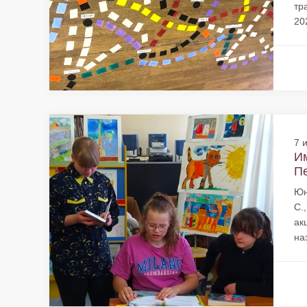
тр
202
7 
Им
Пе
Юн
С.
ак
на