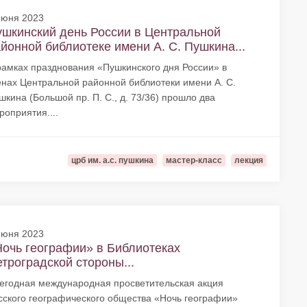
июня 2023
шкинский день России в Центральной
йонной библиотеке имени А. С. Пушкина...
рамках празднования «Пушкинского дня России» в
енах Центральной районной библиотеки имени А. С.
шкина (Большой пр. П. С., д. 73/36) прошло два
роприятия....
црб им. а.с. пушкина
мастер-класс
лекция
июня 2023
очь географии» в Библиотеках
троградской стороны...
егодная международная просветительская акция
сского географического общества «Ночь географии»