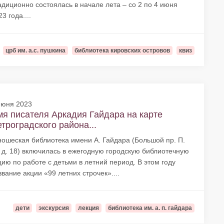
адиционно состоялась в начале лета – со 2 по 4 июня
3 года....
црб им. а.с. пушкина
библиотека кировских островов
квиз
июня 2023
я писателя Аркадия Гайдара на карте
троградского района...
ошеская библиотека имени А. Гайдара (Большой пр. П.
, д. 18) включилась в ежегодную городскую библиотечную
цию по работе с детьми в летний период. В этом году
звание акции «99 летних строчек»....
дети
экскурсия
лекция
библиотека им. а. п. гайдара