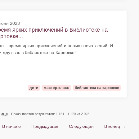
июня 2023
емя ярких приключений в Библиотеке на
рповке...
то – время ярких приключений и новых впечатлений! И
и ждут вас в библиотеке на Карповке!...
дети
мастер-класс
библиотека на карповке
нице
Показывается результатов: 1 161 - 1 170 из 2 023.
 В начало
Предыдущая
Следующая
В конец →