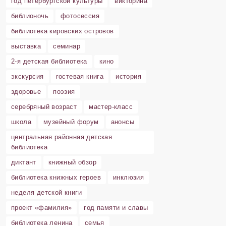
год петербургской культуры
викторина
библионочь
фотосессия
библиотека кировских островов
выставка
семинар
2-я детская библиотека
кино
экскурсия
гостевая книга
история
здоровье
поэзия
серебряный возраст
мастер-класс
школа
музейный форум
анонсы
центральная районная детская
библиотека
диктант
книжный обзор
библиотека книжных героев
инклюзия
неделя детской книги
проект «фамилия»
год памяти и славы
библиотека ленина
семья