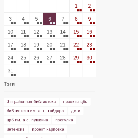
1
2
3
4
5
6
7
8
9
10
11
12
13
14
15
16
17
18
19
20
21
22
23
24
25
26
27
28
29
30
31
Тэги
3-я районная библиотека
проекты цбс
библиотека им. а. п. гайдара
дети
црб им. а.с. пушкина
прогулка
интенсив
проект карповка