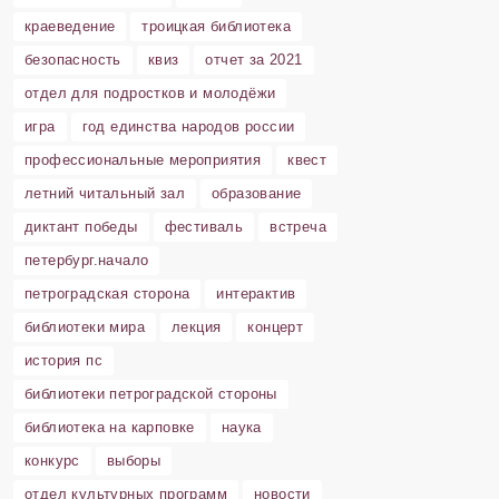
краеведение
троицкая библиотека
безопасность
квиз
отчет за 2021
отдел для подростков и молодёжи
игра
год единства народов россии
профессиональные мероприятия
квест
летний читальный зал
образование
диктант победы
фестиваль
встреча
петербург.начало
петроградская сторона
интерактив
библиотеки мира
лекция
концерт
история пс
библиотеки петроградской стороны
библиотека на карповке
наука
конкурс
выборы
отдел культурных программ
новости