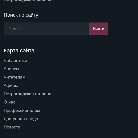
Поиск по сайту
Карта сайта
Библиотеки
Open submenu (Библиотеки)
Анонсы
Читателям
Open submenu (Читателям)
Афиша
Петроградская сторона
Open submenu (Петроградская сторона)
О нас
Open submenu (О нас)
Профессионалам
Open submenu (Профессионалам)
Доступная среда
Open submenu (Доступная среда)
Новости