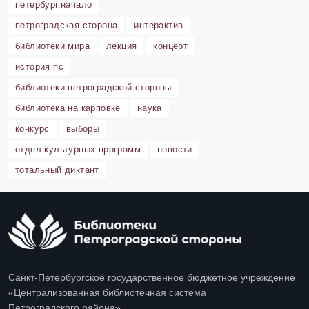
петербург.начало
петроградская сторона
интерактив
библиотеки мира
лекция
концерт
история пс
библиотеки петроградской стороны
библиотека на карповке
наука
конкурс
выборы
отдел культурных программ
новости
тотальный диктант
Санкт-Петербургское государственное бюджетное учреждение
«Централизованная библиотечная система
Петроградского района»