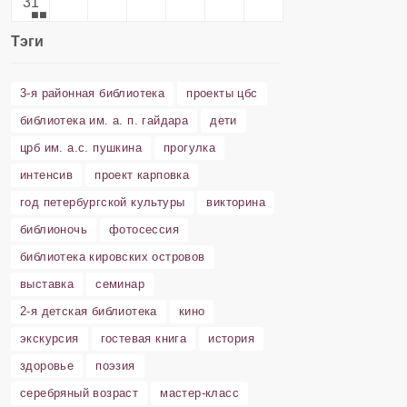
31
Тэги
3-я районная библиотека
проекты цбс
библиотека им. а. п. гайдара
дети
црб им. а.с. пушкина
прогулка
интенсив
проект карповка
год петербургской культуры
викторина
библионочь
фотосессия
библиотека кировских островов
выставка
семинар
2-я детская библиотека
кино
экскурсия
гостевая книга
история
здоровье
поэзия
серебряный возраст
мастер-класс