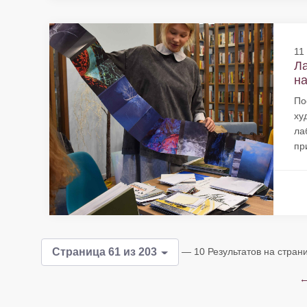
11
Л
на
По
ху
ла
пр
— 10 Результатов на стран
Страница 61 из 203
←