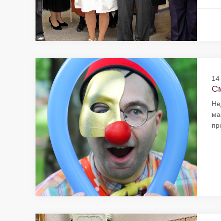
14
См
Не
ма
пр