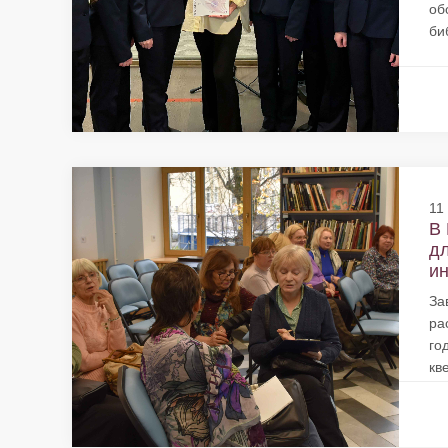
об
би
11
В 
дл
ин
За
ра
го
кв