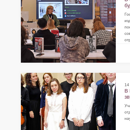
бу
Го
из
по
со
от
14
В 
зв
Уч
от
на