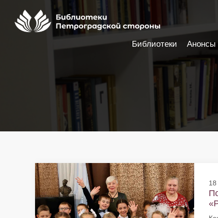
Библиотеки
Анонсы
Настройки доступности
18
По
«Р