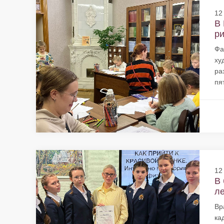
12
В 
ри
Фа
ху
ра
пя
12
В 
ле
Вр
ка