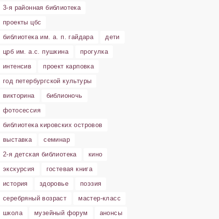
3-я районная библиотека
проекты цбс
библиотека им. а. п. гайдара
дети
црб им. а.с. пушкина
прогулка
интенсив
проект карповка
год петербургской культуры
викторина
библионочь
фотосессия
библиотека кировских островов
выставка
семинар
2-я детская библиотека
кино
экскурсия
гостевая книга
история
здоровье
поэзия
серебряный возраст
мастер-класс
школа
музейный форум
анонсы