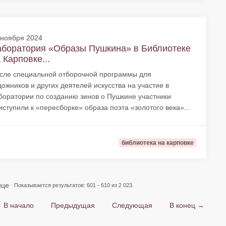
 ноября 2024
аборатория «Образы Пушкина» в Библиотеке
 Карповке...
сле специальной отборочной программы для
дожников и других деятелей искусства на участие в
боратории по созданию зинов о Пушкине участники
иступили к «пересборке» образа поэта «золотого века»...
библиотека на карповке
ице
Показывается результатов: 601 - 610 из 2 023.
 В начало
Предыдущая
Следующая
В конец →