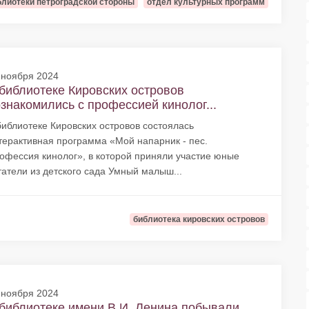
блиотеки петроградской стороны
отдел культурных программ
 ноября 2024
библиотеке Кировских островов
знакомились с профессией кинолог...
библиотеке Кировских островов состоялась
терактивная программа «Мой напарник - пес.
офессия кинолог», в которой приняли участие юные
татели из детского сада Умный малыш...
библиотека кировских островов
 ноября 2024
библиотеке имени В.И. Ленина побывали