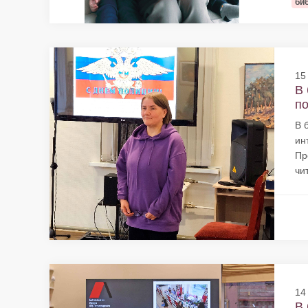
би
15
В 
по
В 
ин
Пр
чи
14
В 