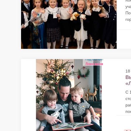
Ко
уч
По
го
18
Вы
«Л
С 
ст
ра
по