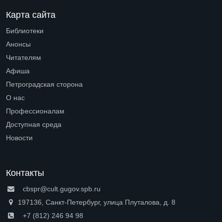
Карта сайта
Библиотеки
Open submenu (Библиотеки)
Анонсы
Читателям
Open submenu (Читателям)
Афиша
Петроградская сторона
Open submenu (Петроградская сторона)
О нас
Open submenu (О нас)
Профессионалам
Open submenu (Профессионалам)
Доступная среда
Open submenu (Доступная среда)
Новости
Контакты
cbspr@cult.gugov.spb.ru
197136, Санкт-Петербург, улица Плуталова, д. 8
+7 (812) 246 94 98