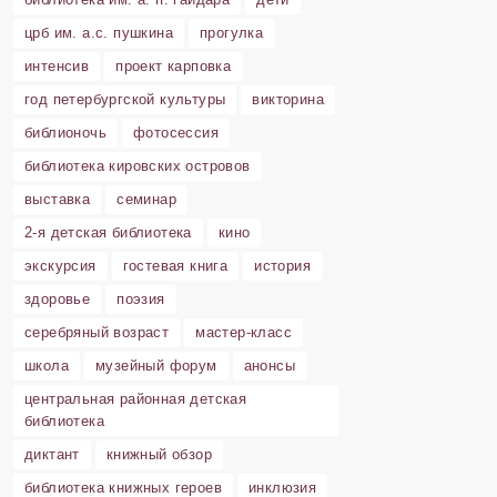
црб им. а.с. пушкина
прогулка
интенсив
проект карповка
год петербургской культуры
викторина
библионочь
фотосессия
библиотека кировских островов
выставка
семинар
2-я детская библиотека
кино
экскурсия
гостевая книга
история
здоровье
поэзия
серебряный возраст
мастер-класс
школа
музейный форум
анонсы
центральная районная детская
библиотека
диктант
книжный обзор
библиотека книжных героев
инклюзия