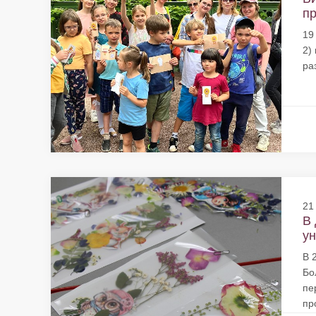
пр
19
2)
ра
21
В 
ун
В 
Бо
пе
пр