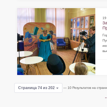
19
За
Пр
Го
Пу
ию
вы
— 10 Результатов на стран
Страница 74 из 202
←