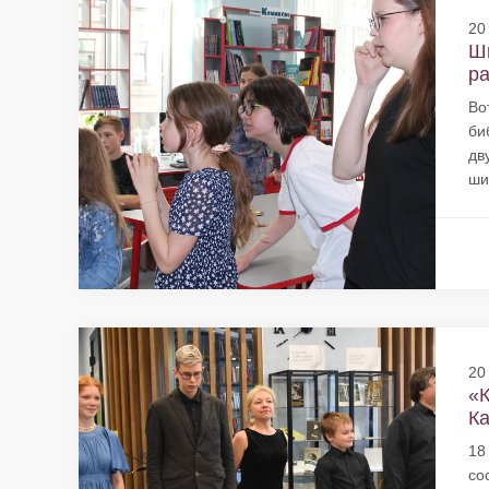
20
Ш
ра
Во
би
дв
ши
20
«К
Ка
18
со