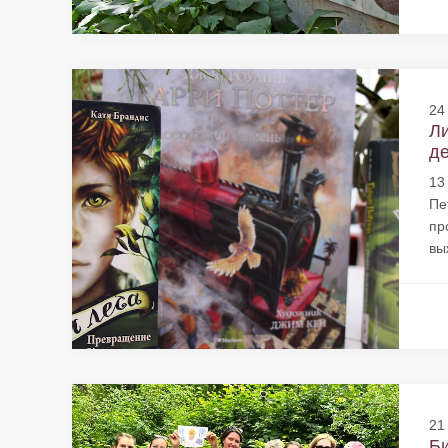
24
Ли
де
13
Пе
пр
вы
21
Би