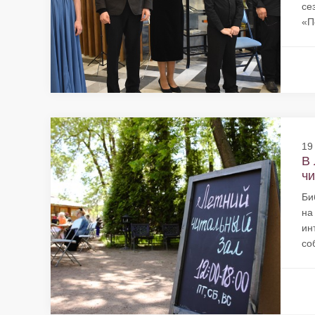
се
«П
19
В 
чи
Би
на
ин
со