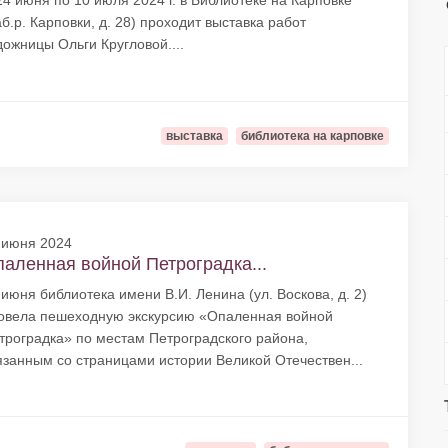
24 июня по 10 июля 2024 г. в Библиотеке на Карповке
аб.р. Карповки, д. 28) проходит выставка работ
дожницы Ольги Кругловой....
выставка
библиотека на карповке
 июня 2024
аленная войной Петроградка...
 июня библиотека имени В.И. Ленина (ул. Воскова, д. 2)
овела пешеходную экскурсию «Опаленная войной
троградка» по местам Петроградского района,
язанным со страницами истории Великой Отечествен...