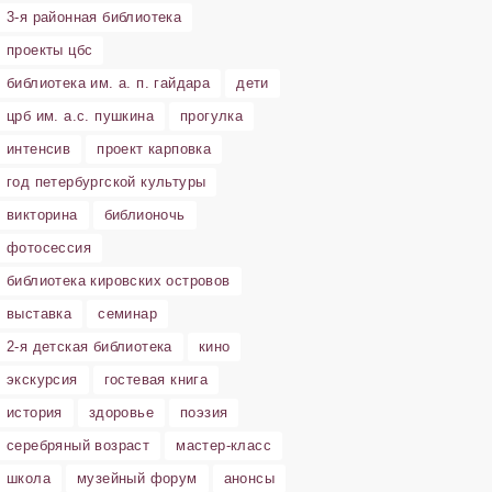
3-я районная библиотека
проекты цбс
библиотека им. а. п. гайдара
дети
црб им. а.с. пушкина
прогулка
интенсив
проект карповка
год петербургской культуры
викторина
библионочь
фотосессия
библиотека кировских островов
выставка
семинар
2-я детская библиотека
кино
экскурсия
гостевая книга
история
здоровье
поэзия
серебряный возраст
мастер-класс
школа
музейный форум
анонсы