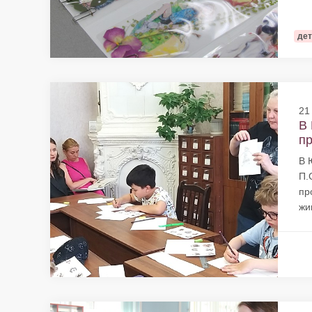
дет
21
В 
пр
В 
П.
пр
жи