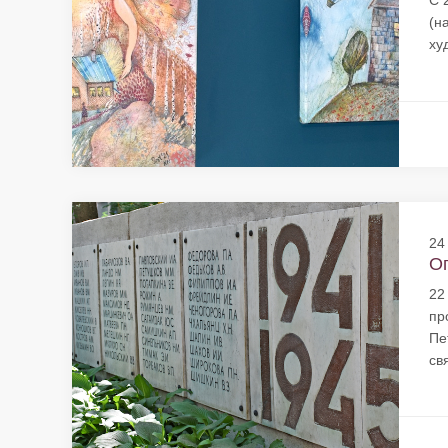
С 
(н
ху
24
Оп
22
пр
Пе
св