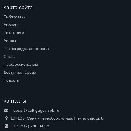
Карта сайта
Библиотеки
Open submenu (Библиотеки)
Анонсы
Читателям
Open submenu (Читателям)
Афиша
Петроградская сторона
Open submenu (Петроградская сторона)
О нас
Open submenu (О нас)
Профессионалам
Open submenu (Профессионалам)
Доступная среда
Open submenu (Доступная среда)
Новости
Контакты
cbspr@cult.gugov.spb.ru
197136, Санкт-Петербург, улица Плуталова, д. 8
+7 (812) 246 94 98