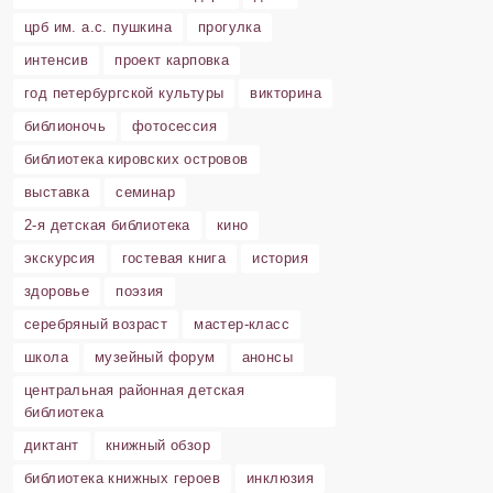
црб им. а.с. пушкина
прогулка
интенсив
проект карповка
год петербургской культуры
викторина
библионочь
фотосессия
библиотека кировских островов
выставка
семинар
2-я детская библиотека
кино
экскурсия
гостевая книга
история
здоровье
поэзия
серебряный возраст
мастер-класс
школа
музейный форум
анонсы
центральная районная детская
библиотека
диктант
книжный обзор
библиотека книжных героев
инклюзия