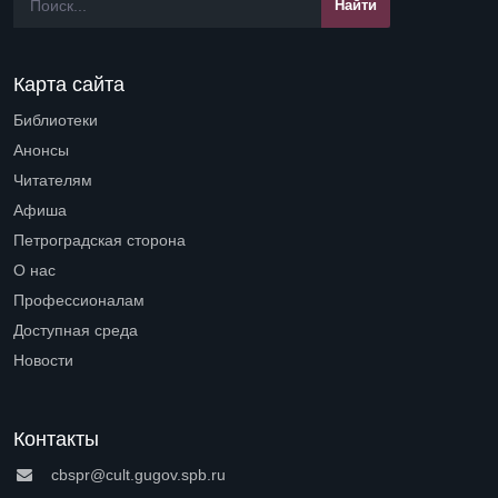
Карта сайта
Библиотеки
Open submenu (Библиотеки)
Анонсы
Читателям
Open submenu (Читателям)
Афиша
Петроградская сторона
Open submenu (Петроградская сторона)
О нас
Open submenu (О нас)
Профессионалам
Open submenu (Профессионалам)
Доступная среда
Open submenu (Доступная среда)
Новости
Контакты
cbspr@cult.gugov.spb.ru