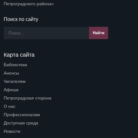
Петроградского района»
Поиск по сайту
Карта сайта
Библиотеки
Open submenu (Библиотеки)
Анонсы
Читателям
Open submenu (Читателям)
Афиша
Петроградская сторона
Open submenu (Петроградская сторона)
О нас
Open submenu (О нас)
Профессионалам
Open submenu (Профессионалам)
Доступная среда
Open submenu (Доступная среда)
Новости