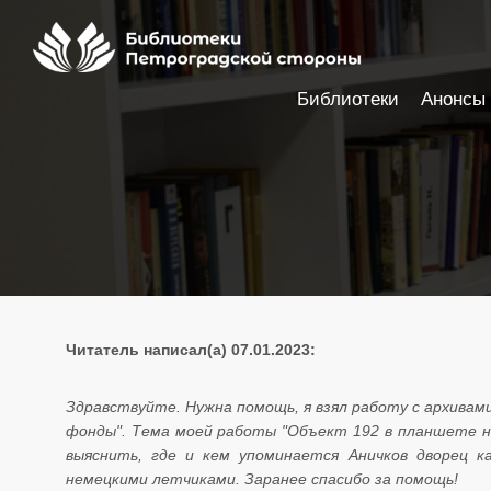
Библиотеки
Анонсы
Настройки доступности
Читатель написал(а) 07.01.2023:
​​​​​​​
Здравствуйте. Нужна помощь, я взял работу с архивам
фонды". Тема моей работы "Объект 192 в планшете н
выяснить, где и кем упоминается Аничков дворец к
немецкими летчиками. Заранее спасибо за помощь!