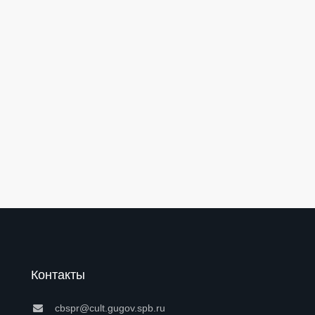
Контакты
cbspr@cult.gugov.spb.ru