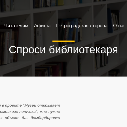
Читателям
Афиша
Петроградская сторона
О нас
Спроси библиотекаря
и в проекте "Музей открывает
емецкого летчика", мне нужно
ак объект для бомбардировки