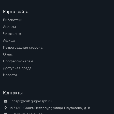
Карта сайта
Библиотеки
Open submenu (Библиотеки)
Анонсы
Читателям
Open submenu (Читателям)
Афиша
Петроградская сторона
Open submenu (Петроградская сторона)
О нас
Open submenu (О нас)
Профессионалам
Open submenu (Профессионалам)
Доступная среда
Open submenu (Доступная среда)
Новости
Контакты
cbspr@cult.gugov.spb.ru
197136, Санкт-Петербург, улица Плуталова, д. 8