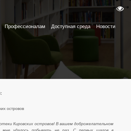
Профессионалам
Доступная среда
Новости
:
ких островов
отеки Кировских островов! В вашем доброжелательном
 мне удалось побывать не раз. С первых шагов в