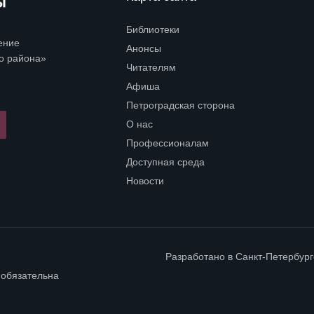
Библиотеки
Open submenu (Библиотеки)
ение
Анонсы
о района»
Читателям
Open submenu (Читателям)
Афиша
Петроградская сторона
Open submenu (Петроградская сторона)
О нас
Open submenu (О нас)
Профессионалам
Open submenu (Профессионалам)
Доступная среда
Open submenu (Доступная среда)
Новости
Разработано в
Санкт-Петербур
 обязательна