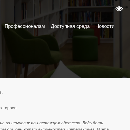
Профессионалам
Доступная среда
Новости
5:
х героев
а из немногих по-настоящему детская. Ведь дети
читают, они хотят активностей, интерактива. И эта