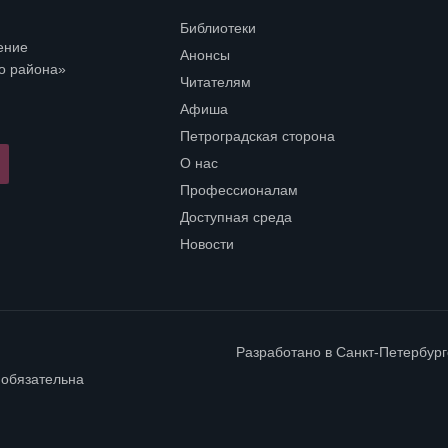
Библиотеки
Open submenu (Библиотеки)
ение
Анонсы
о района»
Читателям
Open submenu (Читателям)
Афиша
Петроградская сторона
Open submenu (Петроградская сторона)
О нас
Open submenu (О нас)
Профессионалам
Open submenu (Профессионалам)
Доступная среда
Open submenu (Доступная среда)
Новости
Разработано в
Санкт-Петербур
 обязательна