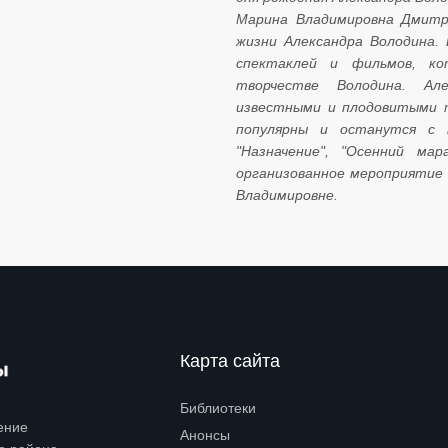
Марина Владимировна Дмитри
жизни Александра Володина.
спектаклей и фильмов, ко
творчестве Володина. Ал
известными и плодовитыми 
популярны и останутся с н
"Назначение", "Осенний ма
организованное мероприятие 
Владимировне.
Карта сайта
Библиотеки
Open submenu (Библиотеки)
ение
Анонсы