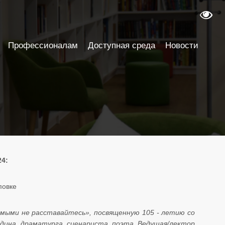
Профессионалам
Доступная среда
Новости
24:
повке
мыми не расставайтесь», посвященную 105 - летию со
одина, драматурга, сценариста, поэта. Ведущая/лектор