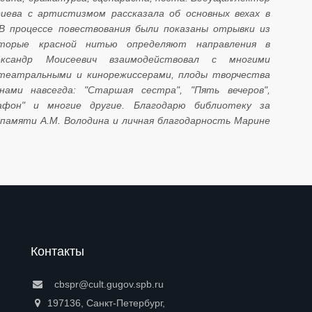
ева с артистизмом рассказала об основных вехах в
 В процессе повествования были показаны отрывки из
торые красной нитью определяют направления в
ександр Моисеевич взаимодействовал с многими
театральными и кинорежиссерами, плоды творчества
ами навсегда: "Старшая сестра", "Пять вечеров",
рафон" и многие другие. Благодарю библиотеку за
памяти А.М. Володина и личная благодарность Марине
Контакты
cbspr@cult.gugov.spb.ru
197136, Санкт-Петербург,