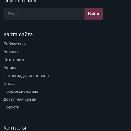
Поиск по сайту
Карта сайта
Библиотеки
Open submenu (Библиотеки)
Анонсы
Читателям
Open submenu (Читателям)
Афиша
Петроградская сторона
Open submenu (Петроградская сторона)
О нас
Open submenu (О нас)
Профессионалам
Open submenu (Профессионалам)
Доступная среда
Open submenu (Доступная среда)
Новости
Контакты