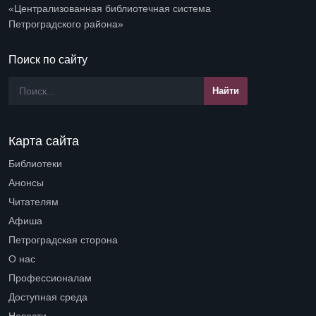
«Централизованная библиотечная система
Петроградского района»
Поиск по сайту
Карта сайта
Библиотеки
Open submenu (Библиотеки)
Анонсы
Читателям
Open submenu (Читателям)
Афиша
Петроградская сторона
Open submenu (Петроградская сторона)
О нас
Open submenu (О нас)
Профессионалам
Open submenu (Профессионалам)
Доступная среда
Open submenu (Доступная среда)