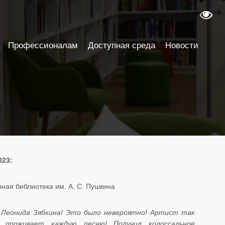
Профессионалам
Доступная среда
Новости
023:
ная библиотека им. А. С. Пушкина
 Леонида Зябкина! Это было невероятно! Артист так
 проживает каждую песню! Получил колоссальное