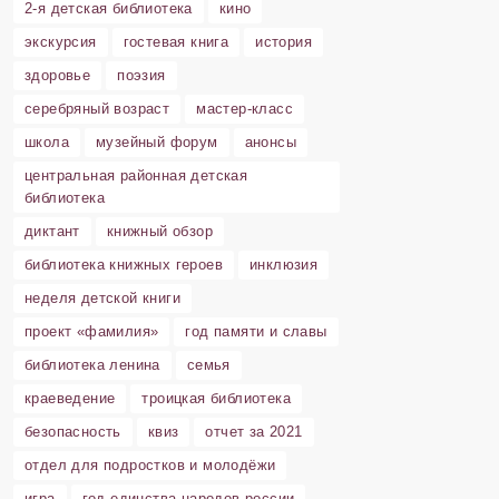
2-я детская библиотека
кино
экскурсия
гостевая книга
история
здоровье
поэзия
серебряный возраст
мастер-класс
школа
музейный форум
анонсы
центральная районная детская
библиотека
диктант
книжный обзор
библиотека книжных героев
инклюзия
неделя детской книги
проект «фамилия»
год памяти и славы
библиотека ленина
семья
краеведение
троицкая библиотека
безопасность
квиз
отчет за 2021
отдел для подростков и молодёжи
игра
год единства народов россии