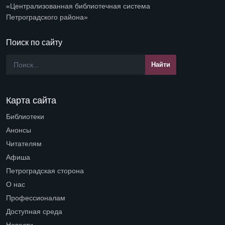
«Централизованная библиотечная система
Петроградского района»
Поиск по сайту
Карта сайта
Библиотеки
Open submenu (Библиотеки)
Анонсы
Читателям
Open submenu (Читателям)
Афиша
Петроградская сторона
Open submenu (Петроградская сторона)
О нас
Open submenu (О нас)
Профессионалам
Open submenu (Профессионалам)
Доступная среда
Open submenu (Доступная среда)