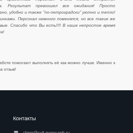
а. Результат превзошел все ожидания! Просто
рно, удобно и также "по-петроградски" уютно и тепло!
инками. Персонал немного поменялся, но все такие же
ые. Спасибо что Вы есть!!!! В наше непростое время
а!
аботе помогают выполнять её как можно лучше. Именно к
в! ​​​​​​​
Контакты
cbspr@cult.gugov.spb.ru