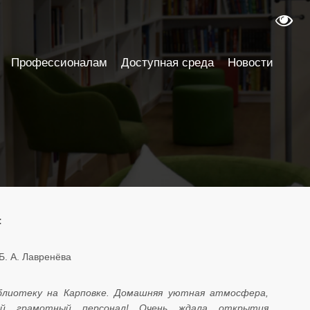
Профессионалам
Доступная среда
Новости
:
 Лавренёва​​​​​​​
блиотеку на Карповке. Домашняя уютная атмосфера,
ый грамотный персонал! Очень ждала открытия