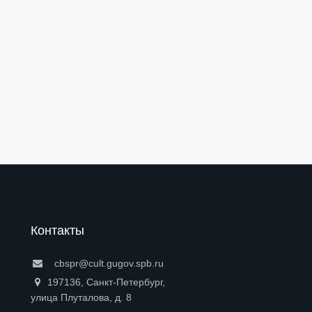
Контакты
cbspr@cult.gugov.spb.ru
197136, Санкт-Петербург,
улица Плуталова, д. 8