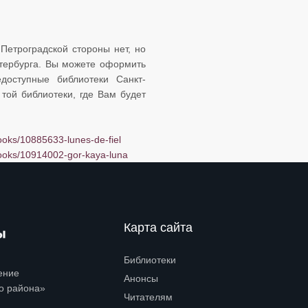
Петроградской стороны нет, но
етербурга. Вы можете оформить
доступные библиотеки Санкт-
той библиотеки, где Вам будет
/books/10885633-lunes-de-fiel
-/books/10914002-gor-kaya-luna
Карта сайта
Библиотеки
Open submenu (Библиотеки)
ение
Анонсы
о района»
Читателям