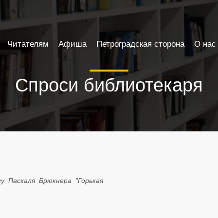
Читателям
Афиша
Петроградская сторона
О нас
Спроси библиотекаря
у Паскаля Брюкнера "Горькая