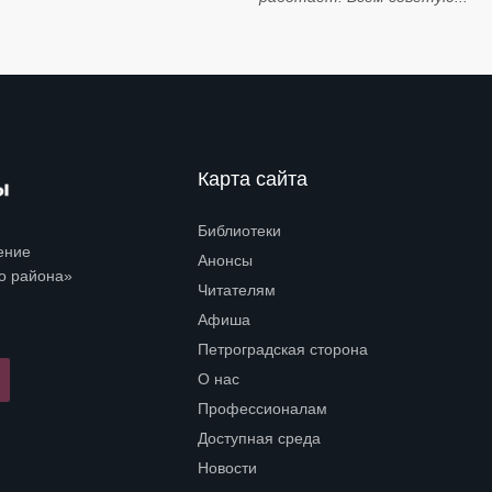
Карта сайта
Библиотеки
Open submenu (Библиотеки)
ение
Анонсы
о района»
Читателям
Open submenu (Читателям)
Афиша
Петроградская сторона
Open submenu (Петроградская сторона)
О нас
Open submenu (О нас)
Профессионалам
Open submenu (Профессионалам)
Доступная среда
Open submenu (Доступная среда)
Новости