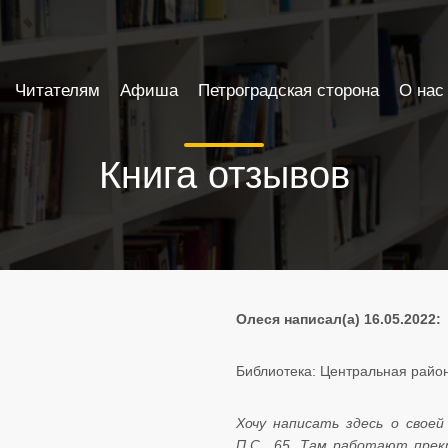
Читателям
Афиша
Петроградская сторона
О нас
Книга отзывов
Олеся написал(а) 16.05.2022:
Библиотека: Центральная райо
Хочу написать здесь о свое
П.С., 65. Там работают прек