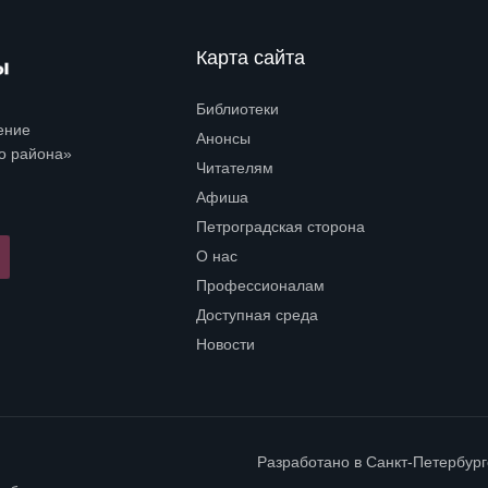
Карта сайта
Библиотеки
Open submenu (Библиотеки)
ение
Анонсы
о района»
Читателям
Open submenu (Читателям)
Афиша
Петроградская сторона
Open submenu (Петроградская сторона)
О нас
Open submenu (О нас)
Профессионалам
Open submenu (Профессионалам)
Доступная среда
Open submenu (Доступная среда)
Новости
Разработано в
Санкт-Петербур