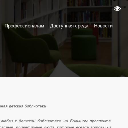
Профессионалам
Доступная среда
Новости
нная детская библиотека
й любви к детской библиотеке на Большом проспекте
расные, приветливые люди, которые всегда готовы (и