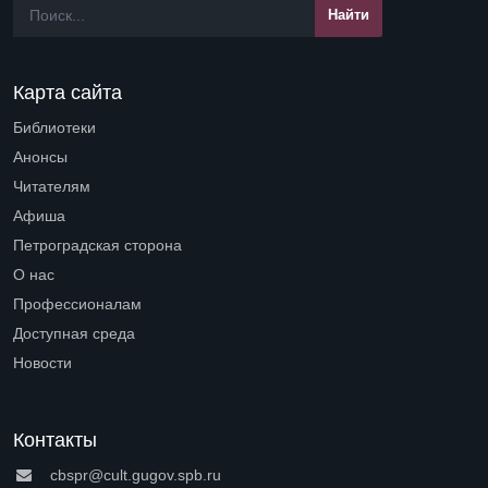
Карта сайта
Библиотеки
Open submenu (Библиотеки)
Анонсы
Читателям
Open submenu (Читателям)
Афиша
Петроградская сторона
Open submenu (Петроградская сторона)
О нас
Open submenu (О нас)
Профессионалам
Open submenu (Профессионалам)
Доступная среда
Open submenu (Доступная среда)
Новости
Контакты
cbspr@cult.gugov.spb.ru