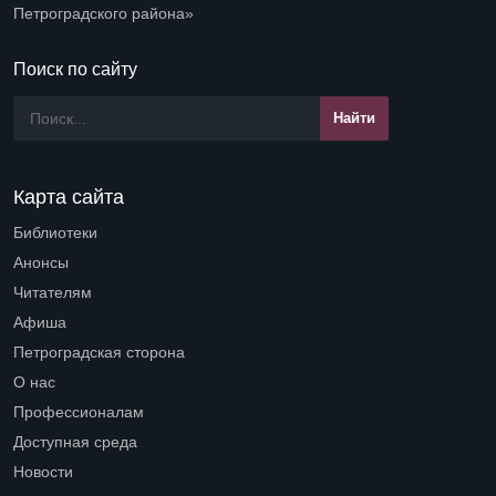
Петроградского района»
Поиск по сайту
Карта сайта
Библиотеки
Open submenu (Библиотеки)
Анонсы
Читателям
Open submenu (Читателям)
Афиша
Петроградская сторона
Open submenu (Петроградская сторона)
О нас
Open submenu (О нас)
Профессионалам
Open submenu (Профессионалам)
Доступная среда
Open submenu (Доступная среда)
Новости