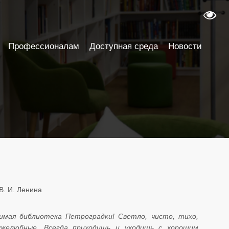
Профессионалам
Доступная среда
Новости
В. И. Ленина
имая библиотека Петроградки! Светло, чисто, тихо,
желюбные. Всегда приходишь и уходишь с хорошим