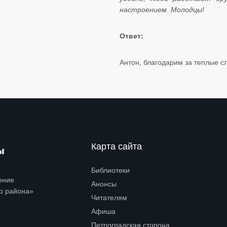
настроением. Молодцы!
Ответ:
Антон, благодарим за теплые слова
Карта сайта
Библиотеки
Open submenu (Библиотеки)
ение
Анонсы
о района»
Читателям
Open submenu (Читателям)
Афиша
Петроградская сторона