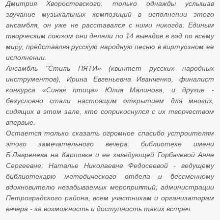
Дмитрия Хворостовского: только однажды услышав
звучание музыкальных композиций в исполнении этого
ансамбля, он уже не расставался с ними никогда. Единым
творческим союзом они делали по 14 выездов в год по всему
миру, представляя русскую народную песню в виртуозном её
исполнении.
Ансамбль "Стиль ПЯТИ» (квинтет русских народных
инструментов), Ирина Евгеньевна Иванченко, финалист
конкурса «Синяя птица» Юлия Малинова, и другие -
безусловно стали настоящим открытием для многих,
сидящих в этом зале, кто соприкоснулся с их творчеством
впервые.
Остается только сказать огромное спасибо устроителям
этого замечательного вечера: библиотеке имени
Б.Лавренева на Карповке и ее заведующей Горбачевой Анне
Сергеевне; Наталье Николаевне Федосеевой - ведущему
библиотекарю методического отдела и бессменному
вдохновителю незабываемых мероприятий; администрации
Петроградского района, всем участникам и организаторам
вечера - за возможность и доступность таких встреч.