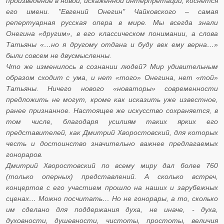
произведение в новой, искаженной интерпретации, коснется
его имени. "Евгений Онегин" Чайковского – самая
репертуарная русская опера в мире. Мы всегда знали
Онегина «другим», в его классическом понимании, а слова
Татьяны «…но я другому отдана и буду век ему верна…»
были совсем не двусмысленны.
Что же изменилось в сознании людей? Мир удивительным
образом сходит с ума, и нет «того» Онегина, нет «той»
Татьяны. Ничего нового «новаторы» современности
предложить не могут, кроме как исказить уже известное,
ранее признанное. Настоящее же искусство сохраняется, в
том числе, благодаря усилиям таких ярких его
представителей, как Дмитрий Хворостовский, для которых
честь и достоинство значительно важнее предлагаемых
гонораров.
Дмитрий Хворостовский по всему миру дал более 760
(только оперных) представлений. А сколько встреч,
концертов с его участием прошло на наших и зарубежных
сценах… Можно посчитать… Но не гонорары, а то, сколько
им сделано для поддержания духа, не иначе, - духа,
духовности, душевности, чистоты, простоты, величия