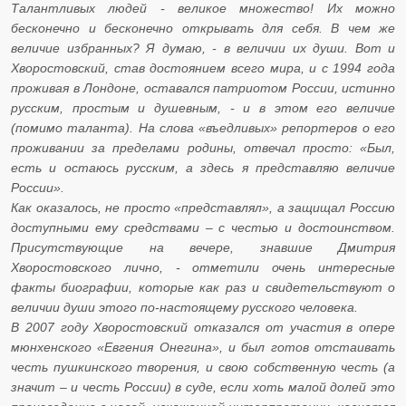
Талантливых людей - великое множество! Их можно
бесконечно и бесконечно открывать для себя. В чем же
величие избранных? Я думаю, - в величии их души. Вот и
Хворостовский, став достоянием всего мира, и с 1994 года
проживая в Лондоне, оставался патриотом России, истинно
русским, простым и душевным, - и в этом его величие
(помимо таланта). На слова «въедливых» репортеров о его
проживании за пределами родины, отвечал просто: «Был,
есть и остаюсь русским, а здесь я представляю величие
России».
Как оказалось, не просто «представлял», а защищал Россию
доступными ему средствами – с честью и достоинством.
Присутствующие на вечере, знавшие Дмитрия
Хворостовского лично, - отметили очень интересные
факты биографии, которые как раз и свидетельствуют о
величии души этого по-настоящему русского человека.
В 2007 году Хворостовский отказался от участия в опере
мюнхенского «Евгения Онегина», и был готов отстаивать
честь пушкинского творения, и свою собственную честь (а
значит – и честь России) в суде, если хоть малой долей это