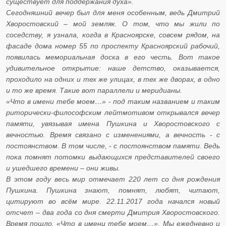
существует для поддержания духа».
Сегодняшний вечер был для меня особенным, ведь Дмитрий
Хворостовский – мой земляк. О том, что мы жили по
соседству, я узнала, когда в Красноярске, совсем рядом, на
фасаде дома номер 55 по проспекту Красноярский рабочий,
появилась мемориальная доска в его честь. Вот такое
удивительное открытие: наше детство, оказывается,
проходило на одних и тех же улицах, в тех же дворах, в одно
и то же время. Такие вот параллели и меридианы.
«Что в имени тебе моем…» - под таким названием и таким
риторически-философским лейтмотивом открывался вечер
памяти, увязывая имена Пушкина и Хворостовского с
вечностью. Время связано с изменениями, а вечность - с
постоянством. В том числе, - с постоянством памяти. Ведь
пока помнят потомки выдающихся представителей своего
и ушедшего времени – они живы.
В этом году весь мир отмечает 220 лет со дня рождения
Пушкина. Пушкина знают, помнят, любят, читают,
цитируют во всём мире. 22.11.2017 года начался новый
отсчет – два года со дня смерти Дмитрия Хворостовского.
Время пошло. «Что в имени тебе моем…». Мы ежедневно и