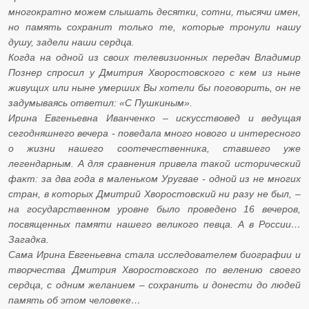
многократно можем слышать десятки, сотни, тысячи имен,
но память сохранит только те, которые тронули нашу
душу, задели наши сердца.
Когда на одной из своих телевизионных передач Владимир
Познер спросил у Дмитрия Хворостовского с кем из ныне
живущих или ныне умерших Вы хотели бы поговорить, он не
задумываясь ответил: «С Пушкиным».
Ирина Евгеньевна Иванченко – искусствовед и ведущая
сегодняшнего вечера - поведала много нового и интересного
о жизни нашего соотечественника, ставшего уже
легендарным. А для сравнения привела такой исторический
факт: за два года в маленьком Уругвае - одной из не многих
стран, в которых Дмитрий Хворостовский ни разу не был, –
на государственном уровне было проведено 16 вечеров,
посвященных памяти нашего великого певца. А в России…
Загадка.
Сама Ирина Евгеньевна стала исследователем биографии и
творчества Дмитрия Хворостовского по велению своего
сердца, с одним желанием – сохранить и донести до людей
память об этом человеке…