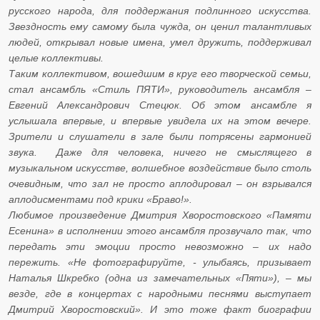
русского народа, для поддержания подлинного искусства.
Звездность ему самому была чужда, он ценил талантливых
людей, открывал новые имена, умел дружить, поддерживал
целые коллективы.
Таким коллективом, вошедшим в круг его творческой семьи,
стал ансамбль «Стиль ПЯТИ», руководитель ансамбля –
Евгений Александрович Стецюк. Об этом ансамбле я
услышала впервые, и впервые увидела их на этом вечере.
Зрители и слушатели в зале были потрясены гармонией
звука. Даже для человека, ничего не смыслящего в
музыкальном искусстве, волшебное воздействие было столь
очевидным, что зал не просто аплодировал – он взрывался
аплодисментами под крики «Браво!».
Любимое произведение Дмитрия Хворостовского «Памяти
Есенина» в исполнении этого ансамбля прозвучало так, что
передать эти эмоции просто невозможно – их надо
пережить. «Не фотографируйте, - улыбаясь, призывает
Наталья Шкребко (одна из замечательных «Пяти»), – мы
везде, где в концертах с народными песнями выступает
Дмитрий Хворостовский». И это тоже факт биографии