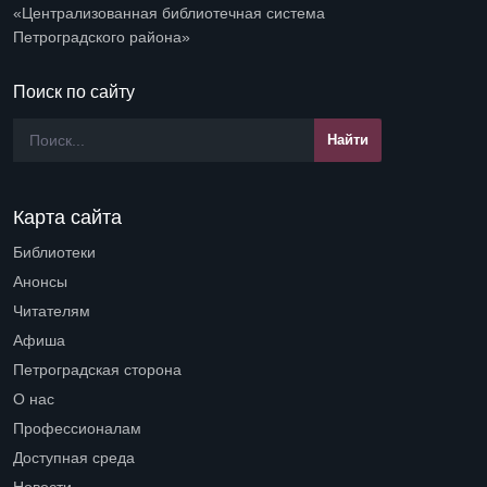
«Централизованная библиотечная система
Петроградского района»
Поиск по сайту
Карта сайта
Библиотеки
Open submenu (Библиотеки)
Анонсы
Читателям
Open submenu (Читателям)
Афиша
Петроградская сторона
Open submenu (Петроградская сторона)
О нас
Open submenu (О нас)
Профессионалам
Open submenu (Профессионалам)
Доступная среда
Open submenu (Доступная среда)